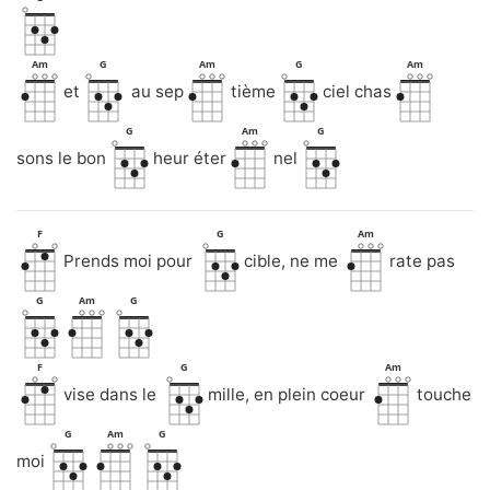
Am
G
Am
G
Am
et
au sep
tième
ciel chas
G
Am
G
sons le bon
heur éter
nel
F
G
Am
Prends moi pour
cible, ne me
rate pas
G
Am
G
F
G
Am
vise dans le
mille, en plein coeur
touche
G
Am
G
moi