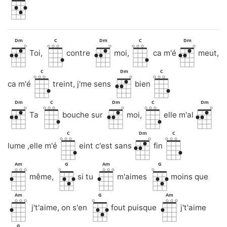
Dm
C
Dm
C
Dm
Toi,
contre
moi,
ca m'é
meut,
C
Dm
C
ca m'é
treint, j'me sens
bien
Dm
C
Dm
C
Dm
Ta
bouche sur
moi,
elle m'al
C
Dm
C
lume ,elle m'é
eint c'est sans
fin
Am
G
Am
G
même,
si tu
m'aimes
moins que
Am
G
Am
j't'aime, on s'en
fout puisque
j't'aime
G