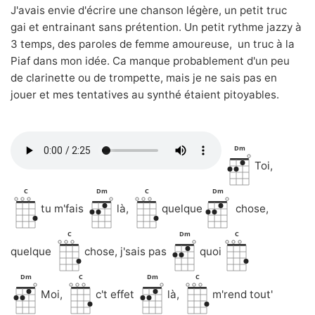
J'avais envie d'écrire une chanson légère, un petit truc
gai et entrainant sans prétention. Un petit rythme jazzy à
3 temps, des paroles de femme amoureuse, un truc à la
Piaf dans mon idée. Ca manque probablement d'un peu
de clarinette ou de trompette, mais je ne sais pas en
jouer et mes tentatives au synthé étaient pitoyables.
Dm
Toi,
C
Dm
C
Dm
tu m'fais
là,
quelque
chose,
C
Dm
C
quelque
chose, j'sais pas
quoi
Dm
C
Dm
C
Moi,
c't effet
là,
m'rend tout'