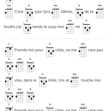
Am
G
Am
G
Am
C'est
pas l'pro
blème,
de ta
G
Am
G
foudre j'at
tends le coup mor
tel
F
G
Am
Prends moi pour
cible, ne me
rate pas
G
Am
G
F
G
Am
vise, dans le
mille, tire et
touche moi
G
Am
G
F
G
Am
Prends moi pour
cible, ne me
rate pas