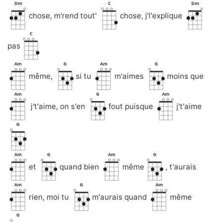
Dm
C
Dm
chose, m'rend tout'
chose, j'l'explique
C
pas
Am
G
Am
G
même,
si tu
m'aimes
moins que
Am
G
Am
j't'aime, on s'en
fout puisque
j't'aime
G
Am
G
Am
G
et
quand bien
même
, t'aurais
Am
G
Am
rien, moi tu
m'aurais quand
même
G