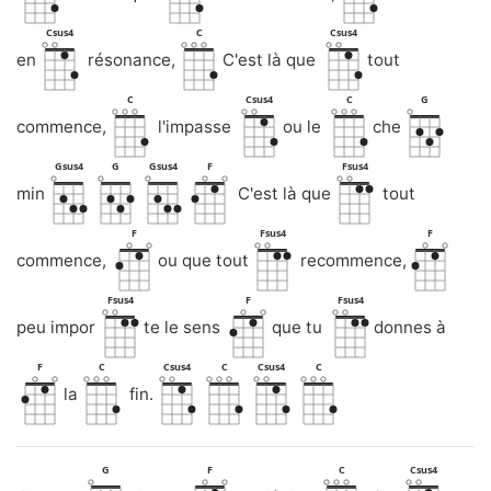
Csus4
C
Csus4
en
résonance,
C'est là que
tout
C
Csus4
C
G
commence,
l'impasse
ou le
che
Gsus4
G
Gsus4
F
Fsus4
min
C'est là que
tout
F
Fsus4
F
commence,
ou que tout
recommence,
Fsus4
F
Fsus4
peu impor
te le sens
que tu
donnes à
F
C
Csus4
C
Csus4
C
la
fin.
G
F
C
Csus4