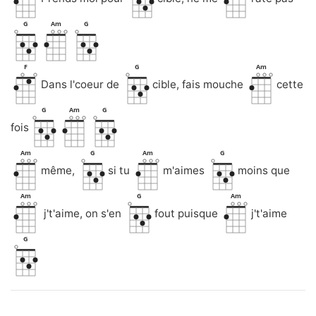
G
Am
G
F
G
Am
Dans l'coeur de
cible, fais mouche
cette
G
Am
G
fois
Am
G
Am
G
même,
si tu
m'aimes
moins que
Am
G
Am
j't'aime, on s'en
fout puisque
j't'aime
G