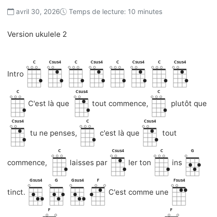
avril 30, 2026
Temps de lecture: 10 minutes
Version ukulele 2
C
Csus4
C
Csus4
C
Csus4
C
Csus4
Intro
C
Csus4
C
C'est là que
tout commence,
plutôt que
Csus4
C
Csus4
tu ne penses,
c'est là que
tout
C
Csus4
C
G
commence,
laisses par
ler ton
ins
Gsus4
G
Gsus4
F
Fsus4
tinct.
C'est comme une
F
F