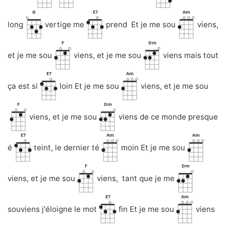
G
E7
Am
long
vertige me
prend Et je me sou
viens,
F
Dm
et je me sou
viens, et je me sou
viens mais tout
E7
Am
ça est si
loin Et je me sou
viens, et je me sou
F
Dm
viens, et je me sou
viens de ce monde presque
E7
Am
Am
é
teint, le dernier té
moin Et je me sou
F
Dm
viens, et je me sou
viens, tant que je me
E7
Am
souviens j'éloigne le mot
fin Et je me sou
viens