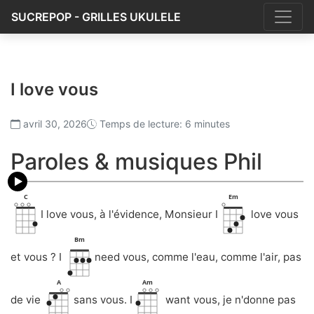
SUCREPOP - GRILLES UKULELE
I love vous
avril 30, 2026
Temps de lecture: 6 minutes
Paroles & musiques Phil
C
Em
I love vous, à l'évidence, Monsieur I
love vous
Bm
et vous ? I
need vous, comme l'eau, comme l'air, pas
A
Am
de vie
sans vous. I
want vous, je n'donne pas