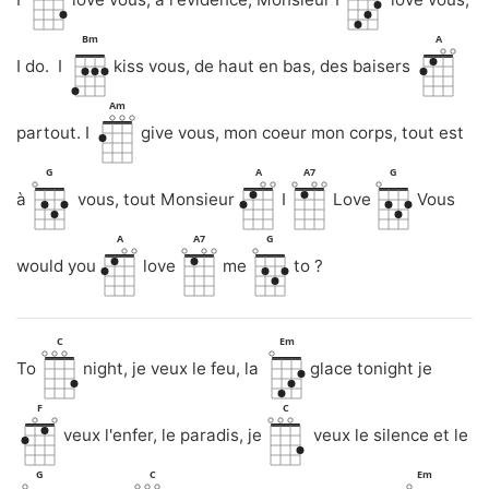
Bm
A
I do. I
kiss vous, de haut en bas, des baisers
Am
partout. I
give vous, mon coeur mon corps, tout est
G
A
A7
G
à
vous, tout Monsieur
I
Love
Vous
A
A7
G
would you
love
me
to ?
C
Em
To
night, je veux le feu, la
glace tonight je
F
C
veux l'enfer, le paradis, je
veux le silence et le
G
C
Em