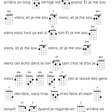
arrière un long
vertige me
prend Et je me sou
Am
F
Dm
viens, et je me sou
viens, et je me sou
E7
Am
viens mais tout ça est si
loin Et je me sou
F
Dm
viens, et je me sou
viens, et je me sou
E7
Am
viens cet écho dans le loin
tain c'est là d'ou je
Am
Em
Am
Em
F
viens
j'en ai laissé des gens
C
G
C
derrière, sans trop
m'en faire et main
C7
F
C
tenant
quand je regarde en
arrière un