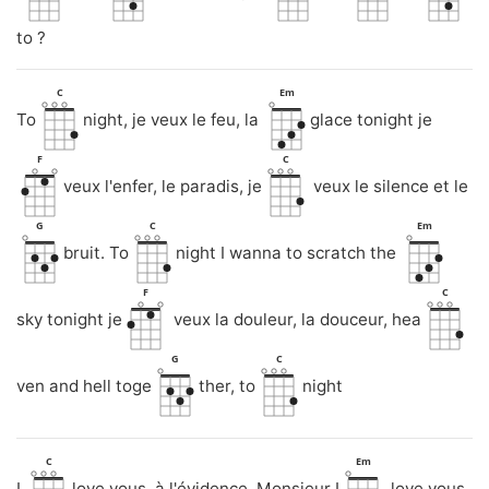
to ?
C
Em
To
night, je veux le feu, la
glace tonight je
F
C
veux l'enfer, le paradis, je
veux le silence et le
G
C
Em
bruit. To
night I wanna to scratch the
F
C
sky tonight je
veux la douleur, la douceur, hea
G
C
ven and hell toge
ther, to
night
C
Em
I
love vous, à l'évidence, Monsieur I
love vous,