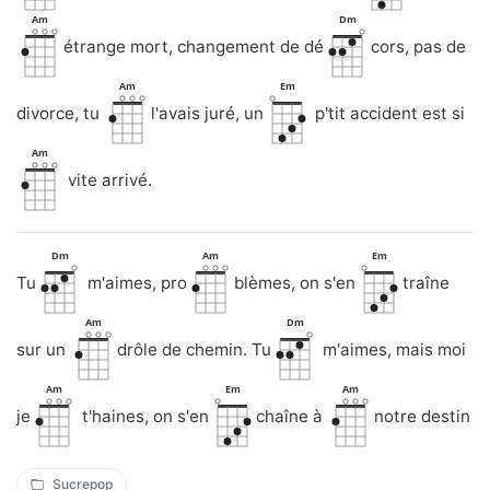
Am
Dm
étrange mort, changement de dé
cors, pas de
Am
Em
divorce, tu
l'avais juré, un
p'tit accident est si
Am
vite arrivé.
Dm
Am
Em
Tu
m'aimes, pro
blèmes, on s'en
traîne
Am
Dm
sur un
drôle de chemin. Tu
m'aimes, mais moi
Am
Em
Am
je
t'haines, on s'en
chaîne à
notre destin
Sucrepop