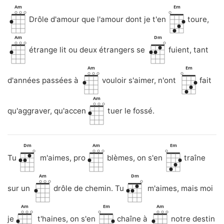
Am
Em
Drôle d'amour que l'amour dont je t'en
toure,
Am
Dm
étrange lit ou deux étrangers se
fuient, tant
Am
Em
d'années passées à
vouloir s'aimer, n'ont
fait
Am
qu'aggraver, qu'accen
tuer le fossé.
Dm
Am
Em
Tu
m'aimes, pro
blèmes, on s'en
traîne
Am
Dm
sur un
drôle de chemin. Tu
m'aimes, mais moi
Am
Em
Am
je
t'haines, on s'en
chaîne à
notre destin