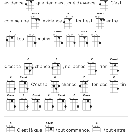
évidence
que rien n'est joué d'avance,
C'est
Fsus4
F
Fsus4
comme une
évidence
tout est
entre
F
C
Csus4
C
Csus4
C
tes
mains.
G
F
C
Csus4
C'est ta
chance
, ne lâches
rien
C
Csus4
G
F
C
C'est ta
chance,
ton des
tin
Csus4
C
Csus4
C
Csus4
C
Csus4
C
Csus4
C
C'est là que
tout commence,
tout entre