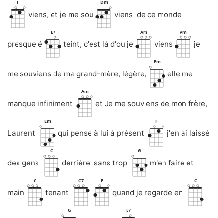
F
Dm
viens, et je me sou
viens de ce monde
E7
Am
Am
presque é
teint, c'est là d'ou je
viens
je
Em
me souviens de ma grand-mère, légère,
elle me
Am
manque infiniment
et Je me souviens de mon frère,
Em
F
Laurent,
qui pense à lui à présent
j'en ai laissé
C
G
des gens
derrière, sans trop
m'en faire et
C
C7
F
C
main
tenant
quand je regarde en
G
E7