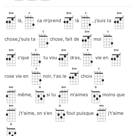
Dm
C
Dm
C
Dm
là,
ca m'prend
là
, j'suis ta
C
Dm
C
chose,j'suis ta
chose, fait de
moi
Dm
C
Dm
C
Dm
c'que
tu vou
dras,
vie en
C
Dm
C
rose vie en
noir, t'as le
choix
Am
G
Am
G
même,
si tu
m'aimes
moins que
Am
G
Am
j't'aime, on s'en
fout puisque
j't'aime
G