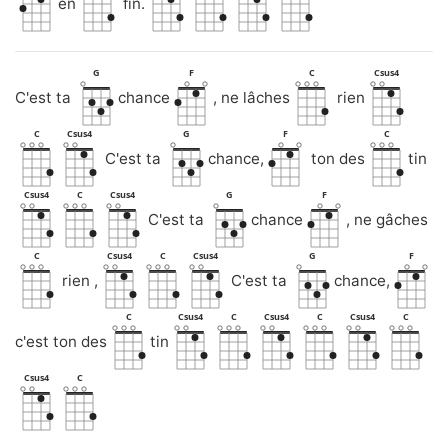
en
fin.
G
F
C
Csus4
C'est ta
chance
, ne lâches
rien
C
Csus4
G
F
C
C'est ta
chance,
ton des
tin
Csus4
C
Csus4
G
F
C'est ta
chance
, ne gâches
C
Csus4
C
Csus4
G
F
rien ,
C'est ta
chance,
C
Csus4
C
Csus4
C
Csus4
C
c'est ton des
tin
Csus4
C