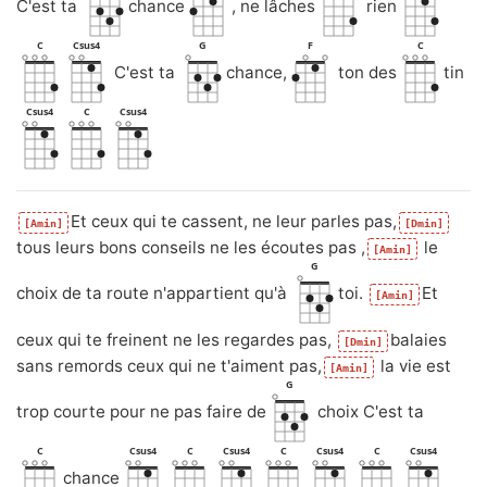
C'est ta
chance
, ne lâches
rien
C
Csus4
G
F
C
C'est ta
chance,
ton des
tin
Csus4
C
Csus4
Et ceux qui te cassent, ne leur parles pas,
[Amin]
[Dmin]
tous leurs bons conseils ne les écoutes pas ,
le
[Amin]
G
choix de ta route n'appartient qu'à
toi.
Et
[Amin]
ceux qui te freinent ne les regardes pas,
balaies
[Dmin]
sans remords ceux qui ne t'aiment pas,
la vie est
[Amin]
G
trop courte pour ne pas faire de
choix C'est ta
C
Csus4
C
Csus4
C
Csus4
C
Csus4
chance