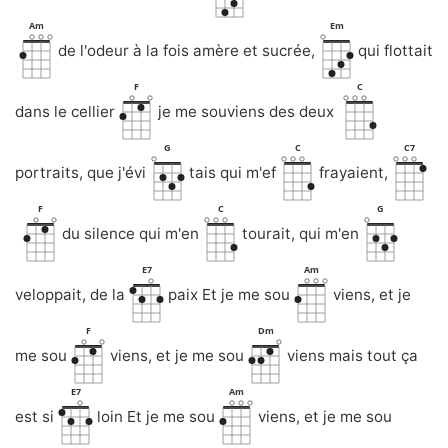
Am
Em
de l'odeur à la fois amère et sucrée,
qui flottait
F
C
dans le cellier
je me souviens des deux
G
C
C7
portraits, que j'évi
tais qui m'ef
frayaient,
F
C
G
du silence qui m'en
tourait, qui m'en
E7
Am
veloppait, de la
paix Et je me sou
viens, et je
F
Dm
me sou
viens, et je me sou
viens mais tout ça
E7
Am
est si
loin Et je me sou
viens, et je me sou