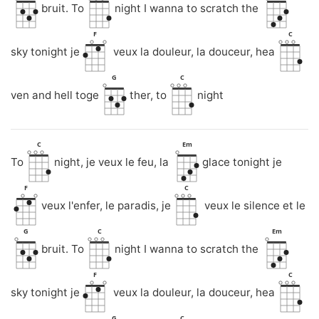
bruit. To
night I wanna to scratch the
F
C
sky tonight je
veux la douleur, la douceur, hea
G
C
ven and hell toge
ther, to
night
C
Em
To
night, je veux le feu, la
glace tonight je
F
C
veux l'enfer, le paradis, je
veux le silence et le
G
C
Em
bruit. To
night I wanna to scratch the
F
C
sky tonight je
veux la douleur, la douceur, hea
G
C