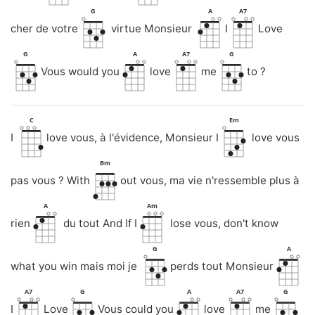
G
A
A7
cher de votre
virtue Monsieur
I
Love
G
A
A7
G
Vous would you
love
me
to ?
C
Em
I
love vous, à l'évidence, Monsieur I
love vous
Bm
pas vous ? With
out vous, ma vie n'ressemble plus à
A
Am
rien
du tout And If I
lose vous, don't know
G
A
what you win mais moi je
perds tout Monsieur
A7
G
A
A7
G
I
Love
Vous could you
love
me