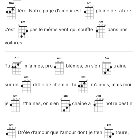
Dm
Am
lère. Notre page d'amour est
pleine de rature
Em
Am
c'est
pas le même vent qui souffle
dans nos
voilures
Dm
Am
Em
Tu
m'aimes, pro
blèmes, on s'en
traîne
Am
Dm
sur un
drôle de chemin. Tu
m'aimes, mais moi
Am
Em
Am
je
t'haines, on s'en
chaîne à
notre destin
Am
Em
Drôle d'amour que l'amour dont je t'en
toure,