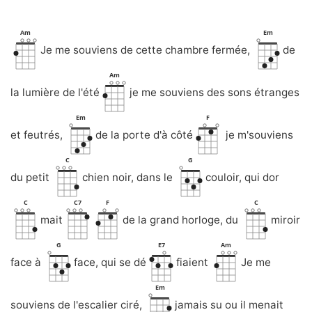
Am
Em
Je me souviens de cette chambre fermée,
de
Am
la lumière de l'été
je me souviens des sons étranges
Em
F
et feutrés,
de la porte d'à côté
je m'souviens
C
G
du petit
chien noir, dans le
couloir, qui dor
C
C7
F
C
mait
de la grand horloge, du
miroir
G
E7
Am
face à
face, qui se dé
fiaient
Je me
Em
souviens de l'escalier ciré,
jamais su ou il menait