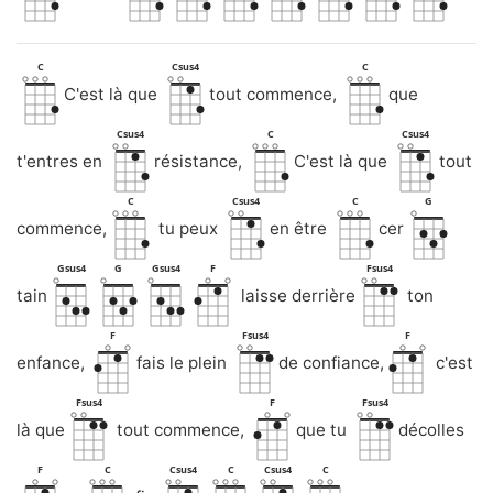
C
Csus4
C
C'est là que
tout commence,
que
Csus4
C
Csus4
t'entres en
résistance,
C'est là que
tout
C
Csus4
C
G
commence,
tu peux
en être
cer
Gsus4
G
Gsus4
F
Fsus4
tain
laisse derrière
ton
F
Fsus4
F
enfance,
fais le plein
de confiance,
c'est
Fsus4
F
Fsus4
là que
tout commence,
que tu
décolles
F
C
Csus4
C
Csus4
C