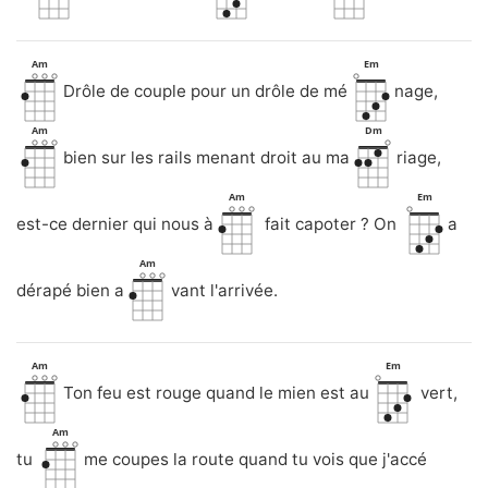
Am
Em
Drôle de couple pour un drôle de mé
nage,
Am
Dm
bien sur les rails menant droit au ma
riage,
Am
Em
est-ce dernier qui nous à
fait capoter ? On
a
Am
dérapé bien a
vant l'arrivée.
Am
Em
Ton feu est rouge quand le mien est au
vert,
Am
tu
me coupes la route quand tu vois que j'accé