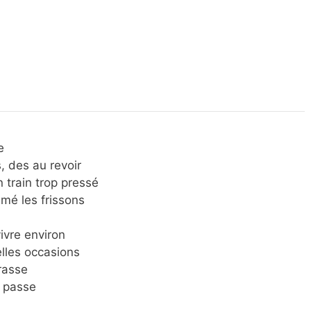
e
, des au revoir
 train trop pressé
aimé les frissons
vivre environ
elles occasions
rasse
i passe