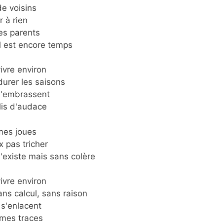
de voisins
r à rien
es parents
il est encore temps
vivre environ
durer les saisons
 s'embrassent
is d'audace
mes joues
 pas tricher
j'existe mais sans colère
vivre environ
ns calcul, sans raison
 s'enlacent
 mes traces