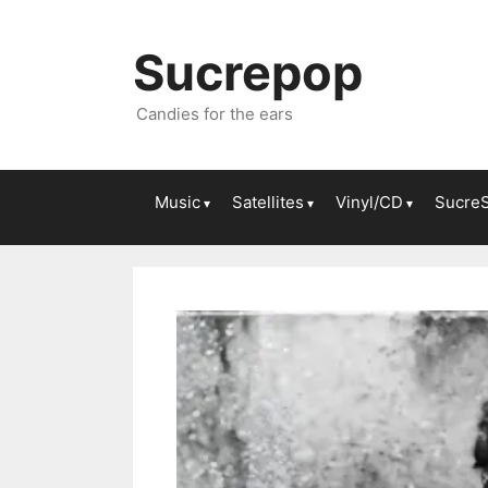
Sucrepop
Candies for the ears
Music
Satellites
Vinyl/CD
Sucre