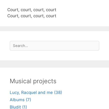
Court, court, court, court
Court, court, court, court
S
Search
e
a
r
c
h
Musical projects
Lucy, Racquel and me (38)
Albums (7)
Bludit (1)