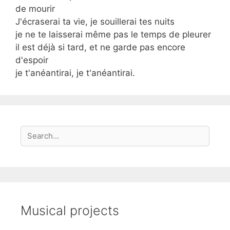
de mourir
J'écraserai ta vie, je souillerai tes nuits
je ne te laisserai même pas le temps de pleurer
il est déjà si tard, et ne garde pas encore
d'espoir
je t'anéantirai, je t'anéantirai.
S
Search
e
a
r
c
h
Musical projects