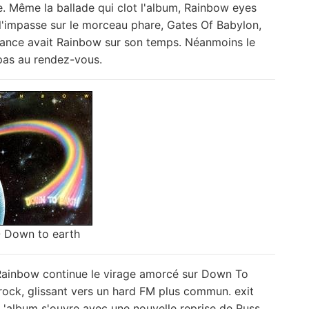
re. Même la ballade qui clot l'album, Rainbow eyes
e l'impasse sur le morceau phare, Gates Of Babylon,
avance avait Rainbow sur son temps. Néanmoins le
pas au rendez-vous.
- Down to earth
Rainbow continue le virage amorcé sur Down To
rock, glissant vers un hard FM plus commun. exit
'album s'ouvre avec une nouvelle reprise de Russ