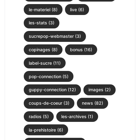
le-materiel (8)
live (6)
les-stats (3)
sucrepop-webmaster (3)
copinages (8)
bonus (16)
label-sucre (11)
pop-connection (5)
guppy-connection (12)
images (2)
coups-de-coeur (3)
news (82)
radios (5)
les-archives (1)
la-prehistoire (6)