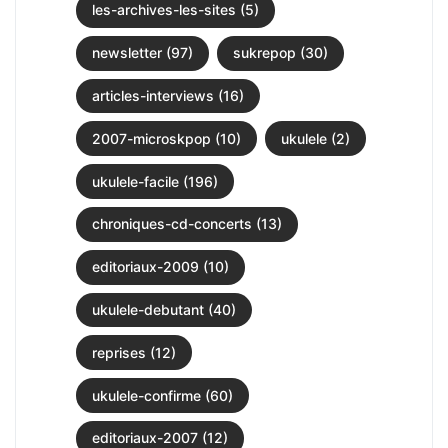
les-archives-les-sites (5)
newsletter (97)
sukrepop (30)
articles-interviews (16)
2007-microskpop (10)
ukulele (2)
ukulele-facile (196)
chroniques-cd-concerts (13)
editoriaux-2009 (10)
ukulele-debutant (40)
reprises (12)
ukulele-confirme (60)
editoriaux-2007 (12)