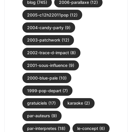
blog (745)
2006-parallaxe (12)
2005-c12h22011pop (12)
2004-candy-party (9)
2003-patchwork (12)
2002-trace-d-impact (8)
2001-sous-influence (9)
2000-blue-pale (10)
1999-pop-depart (7)
gratuiciels (17)
karaoke (2)
par-auteurs (9)
par-interpretes (18)
le-concept (6)