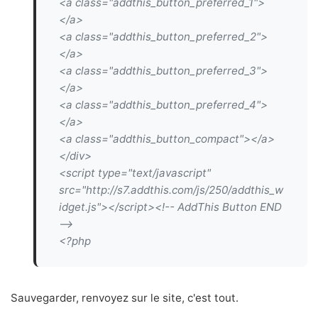
<a class="addthis_button_preferred_1">
</a>
<a class="addthis_button_preferred_2">
</a>
<a class="addthis_button_preferred_3">
</a>
<a class="addthis_button_preferred_4">
</a>
<a class="addthis_button_compact"></a>
</div>
<script type="text/javascript"
src="http://s7.addthis.com/js/250/addthis_w
idget.js"></script><!-- AddThis Button END
-->
<?php
Sauvegarder, renvoyez sur le site, c'est tout.