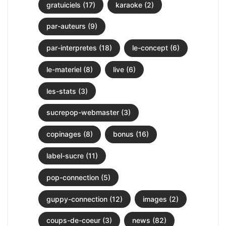
gratuiciels (17)
karaoke (2)
par-auteurs (9)
par-interpretes (18)
le-concept (6)
le-materiel (8)
live (6)
les-stats (3)
sucrepop-webmaster (3)
copinages (8)
bonus (16)
label-sucre (11)
pop-connection (5)
guppy-connection (12)
images (2)
coups-de-coeur (3)
news (82)