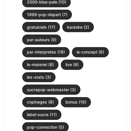
2000-blue-pale (10)
1999-pop-depart (7)
gratuiciels (17)
karaoke (2)
par-auteurs (9)
par-interpretes (18)
le-concept (6)
le-materiel (8)
live (6)
les-stats (3)
sucrepop-webmaster (3)
copinages (8)
bonus (16)
label-sucre (11)
pop-connection (5)