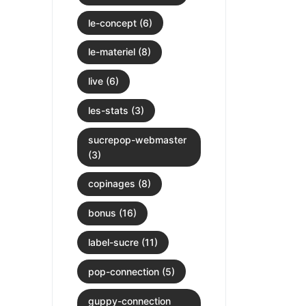
le-concept (6)
le-materiel (8)
live (6)
les-stats (3)
sucrepop-webmaster
(3)
copinages (8)
bonus (16)
label-sucre (11)
pop-connection (5)
guppy-connection