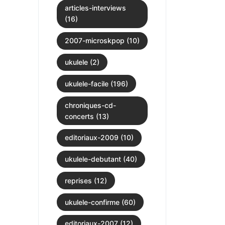
articles-interviews
(16)
2007-microskpop (10)
ukulele (2)
ukulele-facile (196)
chroniques-cd-
concerts (13)
editoriaux-2009 (10)
ukulele-debutant (40)
reprises (12)
ukulele-confirme (60)
editoriaux-2007 (12)