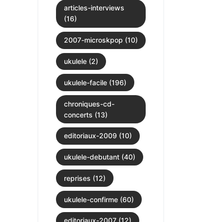
articles-interviews
(16)
2007-microskpop (10)
ukulele (2)
ukulele-facile (196)
chroniques-cd-
concerts (13)
editoriaux-2009 (10)
ukulele-debutant (40)
reprises (12)
ukulele-confirme (60)
editoriaux-2007 (12)