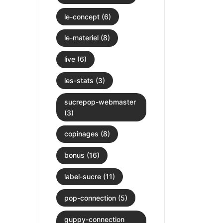
le-concept (6)
le-materiel (8)
live (6)
les-stats (3)
sucrepop-webmaster
(3)
copinages (8)
bonus (16)
label-sucre (11)
pop-connection (5)
guppy-connection