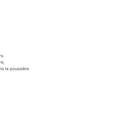
rs.
re,
s la poussière.