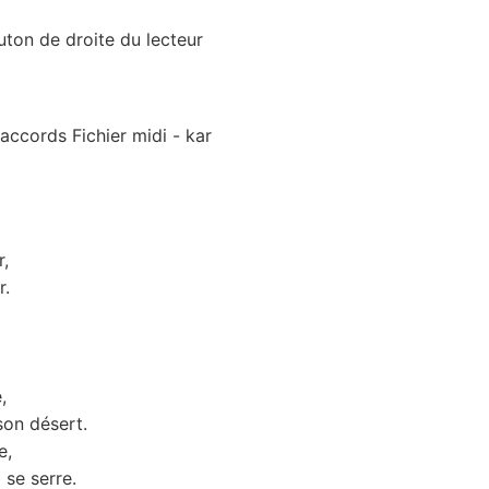
uton de droite du lecteur
accords Fichier midi - kar
r,
r.
,
son désert.
e,
 se serre.