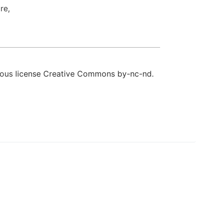
re,
sous
license Creative Commons by-nc-nd
.