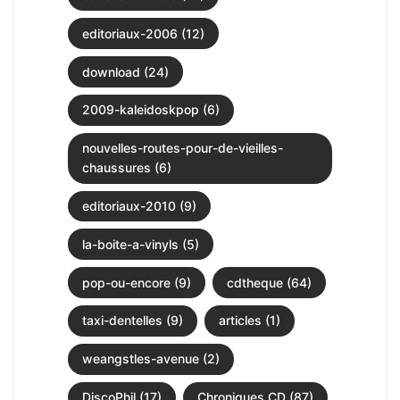
editoriaux-2006 (12)
download (24)
2009-kaleidoskpop (6)
nouvelles-routes-pour-de-vieilles-
chaussures (6)
editoriaux-2010 (9)
la-boite-a-vinyls (5)
pop-ou-encore (9)
cdtheque (64)
taxi-dentelles (9)
articles (1)
weangstles-avenue (2)
DiscoPhil (17)
Chroniques CD (87)