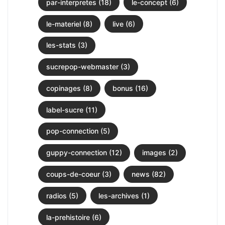
par-interpretes (18)
le-concept (6)
le-materiel (8)
live (6)
les-stats (3)
sucrepop-webmaster (3)
copinages (8)
bonus (16)
label-sucre (11)
pop-connection (5)
guppy-connection (12)
images (2)
coups-de-coeur (3)
news (82)
radios (5)
les-archives (1)
la-prehistoire (6)