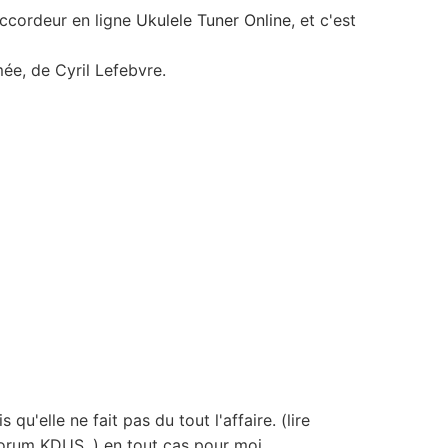
accordeur en ligne
Ukulele Tuner Online
, et c'est
e, de Cyril Lefebvre.
qu'elle ne fait pas du tout l'affaire. (lire
forum KDUS. ) en tout cas pour moi.