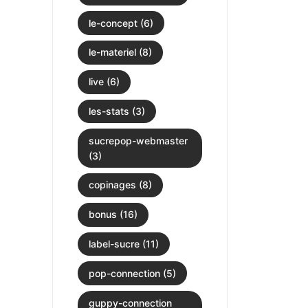
le-concept (6)
le-materiel (8)
live (6)
les-stats (3)
sucrepop-webmaster
(3)
copinages (8)
bonus (16)
label-sucre (11)
pop-connection (5)
guppy-connection