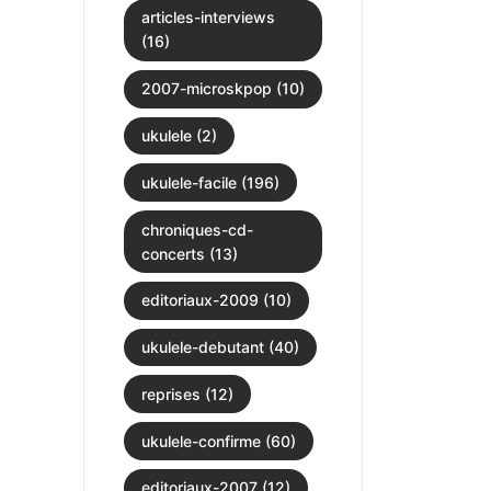
articles-interviews
(16)
2007-microskpop (10)
ukulele (2)
ukulele-facile (196)
chroniques-cd-
concerts (13)
editoriaux-2009 (10)
ukulele-debutant (40)
reprises (12)
ukulele-confirme (60)
editoriaux-2007 (12)