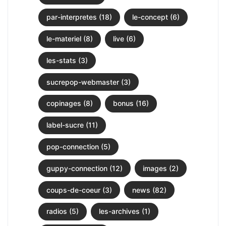
par-interpretes (18)
le-concept (6)
le-materiel (8)
live (6)
les-stats (3)
sucrepop-webmaster (3)
copinages (8)
bonus (16)
label-sucre (11)
pop-connection (5)
guppy-connection (12)
images (2)
coups-de-coeur (3)
news (82)
radios (5)
les-archives (1)