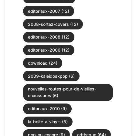
editoriaux-2007 (12)
2008-sortez-covers (12)
editoriaux-2008 (12)
editoriaux-2006 (12)
download (24)
2009-kaleidoskpop (6)
nouvelles-routes-pour-de-vieilles-
chaussures (6)
editoriaux-2010 (9)
la-boite-a-vinyls (5)
pop-ou-encore (9)
cdtheque (64)