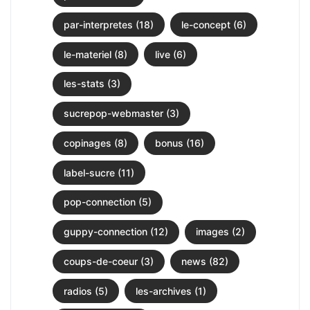
par-interpretes (18)
le-concept (6)
le-materiel (8)
live (6)
les-stats (3)
sucrepop-webmaster (3)
copinages (8)
bonus (16)
label-sucre (11)
pop-connection (5)
guppy-connection (12)
images (2)
coups-de-coeur (3)
news (82)
radios (5)
les-archives (1)