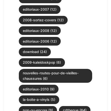
editoriaux-2007 (12)
2008-sortez-covers (12)
editoriaux-2008 (12)
editoriaux-2006 (12)
download (24)
2009-kaleidoskpop (6)
nouvelles-routes-pour-de-vieilles-
chaussures (6)
editoriaux-2010 (9)
la-boite-a-vinyls (5)
pop-ou-encore (9)
cdtheque (64)