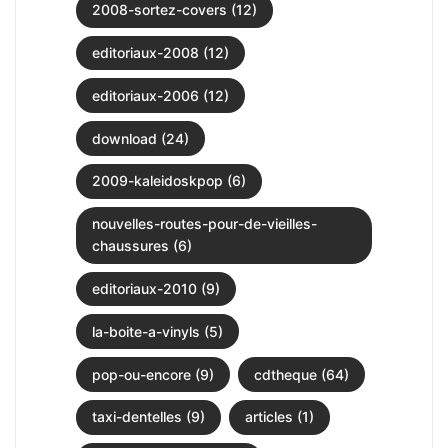
2008-sortez-covers (12)
editoriaux-2008 (12)
editoriaux-2006 (12)
download (24)
2009-kaleidoskpop (6)
nouvelles-routes-pour-de-vieilles-
chaussures (6)
editoriaux-2010 (9)
la-boite-a-vinyls (5)
pop-ou-encore (9)
cdtheque (64)
taxi-dentelles (9)
articles (1)