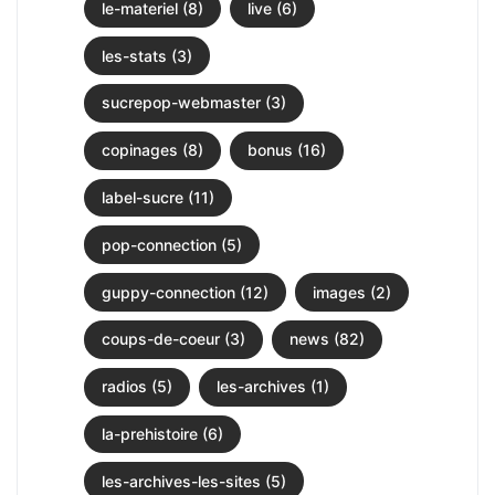
le-materiel (8)
live (6)
les-stats (3)
sucrepop-webmaster (3)
copinages (8)
bonus (16)
label-sucre (11)
pop-connection (5)
guppy-connection (12)
images (2)
coups-de-coeur (3)
news (82)
radios (5)
les-archives (1)
la-prehistoire (6)
les-archives-les-sites (5)