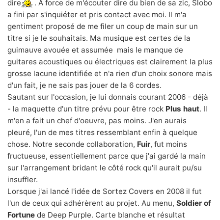
dire
. A force de m'écouter dire du bien de sa zic, Slobo
a fini par s'inquiéter et pris contact avec moi. Il m'a
gentiment proposé de me filer un coup de main sur un
titre si je le souhaitais. Ma musique est certes de la
guimauve avouée et assumée mais le manque de
guitares acoustiques ou électriques est clairement la plus
grosse lacune identifiée et n'a rien d'un choix sonore mais
d'un fait, je ne sais pas jouer de la 6 cordes.
Sautant sur l'occasion, je lui donnais courant 2006 - déjà
- la maquette d'un titre prévu pour être rock
Plus haut
. Il
m'en a fait un chef d'oeuvre, pas moins. J'en aurais
pleuré, l'un de mes titres ressemblant enfin à quelque
chose. Notre seconde collaboration,
Fuir
, fut moins
fructueuse, essentiellement parce que j'ai gardé la main
sur l'arrangement bridant le côté rock qu'il aurait pu/su
insuffler.
Lorsque j'ai lancé l'idée de
Sortez Covers
en 2008 il fut
l'un de ceux qui adhérèrent au projet. Au menu,
Soldier of
Fortune
de Deep Purple. Carte blanche et résultat