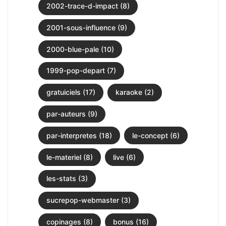
2002-trace-d-impact (8)
2001-sous-influence (9)
2000-blue-pale (10)
1999-pop-depart (7)
gratuiciels (17)
karaoke (2)
par-auteurs (9)
par-interpretes (18)
le-concept (6)
le-materiel (8)
live (6)
les-stats (3)
sucrepop-webmaster (3)
copinages (8)
bonus (16)